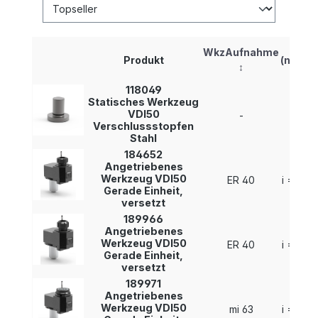
i
WkzAufnahme
Produkt
(n1:n2)
↕
↕
118049
Statisches Werkzeug
VDI50
-
-
Verschlussstopfen
Stahl
184652
Angetriebenes
Werkzeug VDI50
ER 40
i = 1 : 1
Gerade Einheit,
versetzt
189966
Angetriebenes
Werkzeug VDI50
ER 40
i = 1 : 1
Gerade Einheit,
versetzt
189971
Angetriebenes
Werkzeug VDI50
mi 63
i = 1 : 1