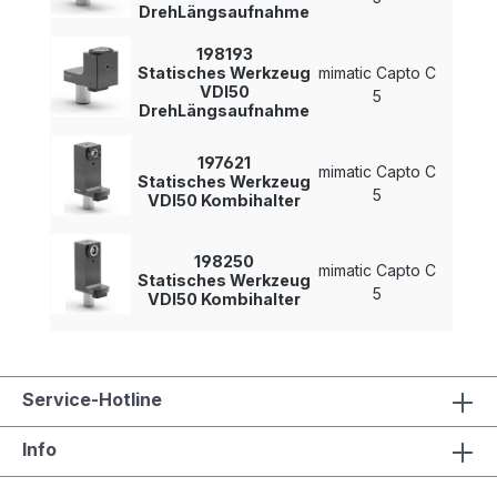
DrehLängsaufnahme
198193
Statisches Werkzeug
mimatic Capto C
-
VDI50
5
DrehLängsaufnahme
197621
mimatic Capto C
Statisches Werkzeug
-
5
VDI50 Kombihalter
198250
mimatic Capto C
Statisches Werkzeug
-
5
VDI50 Kombihalter
Service-Hotline
Info