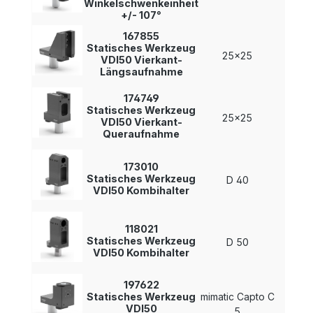
Winkelschwenkeinheit
+/- 107°
167855
Statisches Werkzeug
25x25
-
VDI50 Vierkant-
Längsaufnahme
174749
Statisches Werkzeug
25x25
-
VDI50 Vierkant-
Queraufnahme
173010
Statisches Werkzeug
D 40
-
VDI50 Kombihalter
118021
Statisches Werkzeug
D 50
-
VDI50 Kombihalter
197622
Statisches Werkzeug
mimatic Capto C
-
VDI50
5