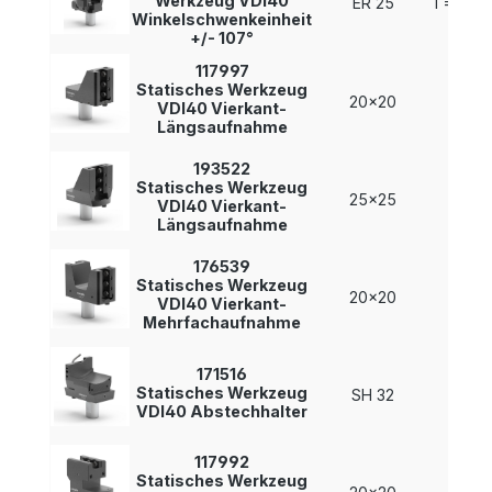
Werkzeug VDI40
ER 25
i = 1 : 2
Winkelschwenkeinheit
+/- 107°
117997
Statisches Werkzeug
20x20
-
VDI40 Vierkant-
Längsaufnahme
193522
Statisches Werkzeug
25x25
-
VDI40 Vierkant-
Längsaufnahme
176539
Statisches Werkzeug
20x20
-
VDI40 Vierkant-
Mehrfachaufnahme
171516
Statisches Werkzeug
SH 32
-
VDI40 Abstechhalter
117992
Statisches Werkzeug