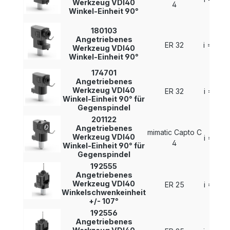
Werkzeug VDI40
4
Winkel-Einheit 90°
180103
Angetriebenes
ER 32
i = 1 : 2
Werkzeug VDI40
Winkel-Einheit 90°
174701
Angetriebenes
Werkzeug VDI40
ER 32
i = 1 : 1
Winkel-Einheit 90° für
Gegenspindel
201122
Angetriebenes
mimatic Capto C
Werkzeug VDI40
i = 1 : 1
4
Winkel-Einheit 90° für
Gegenspindel
192555
Angetriebenes
Werkzeug VDI40
ER 25
i = 1 : 1
Winkelschwenkeinheit
+/- 107°
192556
Angetriebenes