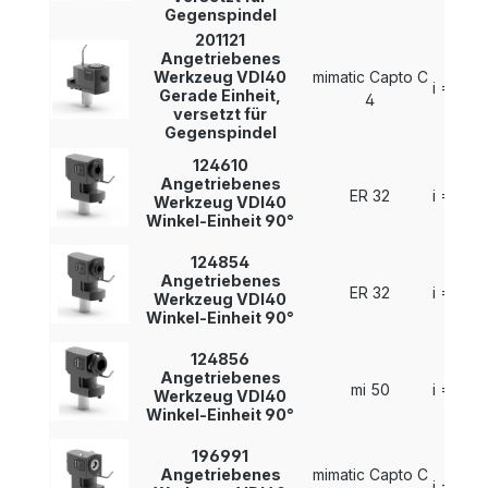
Gegenspindel
201121
Angetriebenes
Werkzeug VDI40
mimatic Capto C
i = 1 : 1
Gerade Einheit,
4
versetzt für
Gegenspindel
124610
Angetriebenes
ER 32
i = 1 : 1
Werkzeug VDI40
Winkel-Einheit 90°
124854
Angetriebenes
ER 32
i = 1 : 1
Werkzeug VDI40
Winkel-Einheit 90°
124856
Angetriebenes
mi 50
i = 1 : 1
Werkzeug VDI40
Winkel-Einheit 90°
196991
Angetriebenes
mimatic Capto C
i = 1 : 1