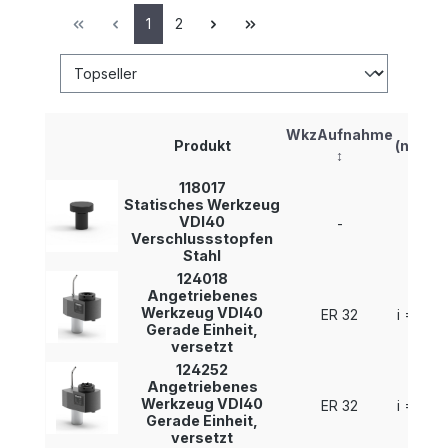
1
2
i
WkzAufnahme
Produkt
(n1:n2)
↕
↕
118017
Statisches Werkzeug
VDI40
-
-
Verschlussstopfen
Stahl
124018
Angetriebenes
Werkzeug VDI40
ER 32
i = 1 : 1
Gerade Einheit,
versetzt
124252
Angetriebenes
Werkzeug VDI40
ER 32
i = 1 : 1
Gerade Einheit,
versetzt