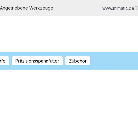
 Angetriebene Werkzeuge
www.mimatic.de
pfe
Präzisionsspannfutter
Zubehör