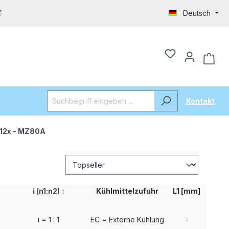
Deutsch
Kontakt
/12x - MZ80A
i (n1:n2)
↕
Kühlmittelzufuhr
L1 [mm]
i = 1 : 1
EC = Externe Kühlung
-