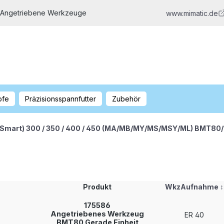
 Angetriebene Werkzeuge
www.mimatic.de
pfe
Präzisionsspannfutter
Zubehör
 (Smart) 300 / 350 / 400 / 450 (MA/MB/MY/MS/MSY/ML) BMT80
Produkt
WkzAufnahme
↕
175586
Angetriebenes Werkzeug
ER 40
BMT80 Gerade Einheit