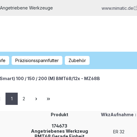
 Angetriebene Werkzeuge
www.mimatic.de
pfe
Präzisionsspannfutter
Zubehör
(Smart) 100 / 150 / 200 (M) BMT68/12x - MZ68B
1
2
Produkt
WkzAufnahme
↕
174673
Angetriebenes Werkzeug
ER 32
BMT68 Gerade Einheit