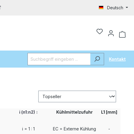
Deutsch
Kontakt
i (n1:n2)
↕
Kühlmittelzufuhr
L1 [mm]
i = 1 : 1
EC = Externe Kühlung
-