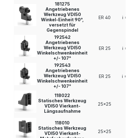
181275
Angetriebenes
Werkzeug VDI50
ER 40
i = 1 : 1
Winkel-Einheit 90°,
versetzt für
Gegenspindel
192542
Angetriebenes
Werkzeug VDI50
ER 25
i = 1 : 1
Winkelschwenkeinheit
+/- 107°
192543
Angetriebenes
Werkzeug VDI50
ER 25
i = 1 : 2
Winkelschwenkeinheit
+/- 107°
118022
Statisches Werkzeug
25x25
-
VDI50 Vierkant-
Längsaufnahme
118010
Statisches Werkzeug
25x25
-
VDI50 Vierkant-