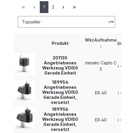
1
2
i
WkzAufnahme
Produkt
(n1:n2)
↕
↕
201130
Angetriebenes
mimatic Capto C
i = 1 : 1
Werkzeug VDI50
5
Gerade Einheit
189954
Angetriebenes
Werkzeug VDI50
ER 40
i = 1 : 1
Gerade Einheit,
versetzt
189956
Angetriebenes
Werkzeug VDI50
ER 40
i = 1 : 1
Gerade Einheit,
versetzt