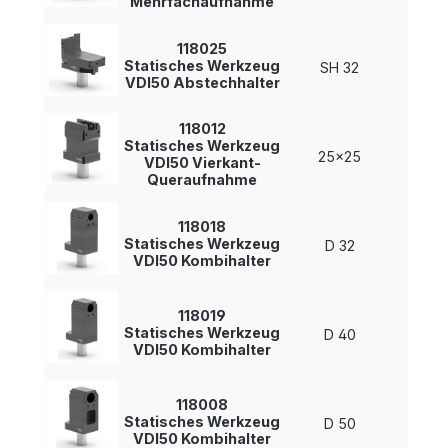
Mehrfachaufnahme
118025
Statisches Werkzeug
SH 32
-
VDI50 Abstechhalter
118012
Statisches Werkzeug
25x25
-
VDI50 Vierkant-
Queraufnahme
118018
Statisches Werkzeug
D 32
-
VDI50 Kombihalter
118019
Statisches Werkzeug
D 40
-
VDI50 Kombihalter
118008
Statisches Werkzeug
D 50
-
VDI50 Kombihalter