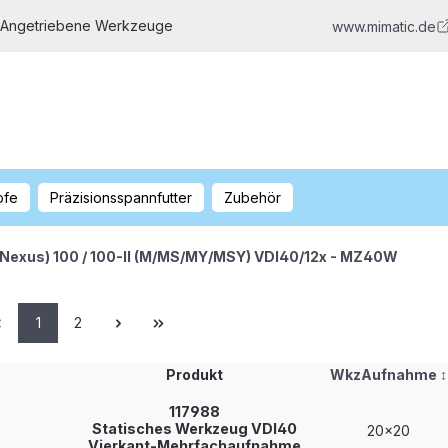
 Angetriebene Werkzeuge
www.mimatic.de
pfe
Präzisionsspannfutter
Zubehör
(Nexus) 100 / 100-II (M/MS/MY/MSY) VDI40/12x - MZ40W
1
2
Produkt
WkzAufnahme
↕
117988
Statisches Werkzeug VDI40
20x20
Vierkant-Mehrfachaufnahme