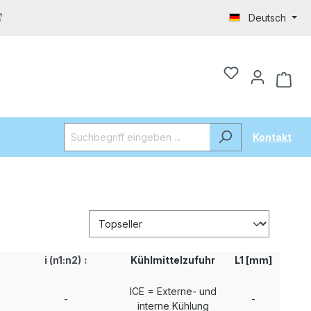
Deutsch
Kontakt
i (n1:n2)
↕
Kühlmittelzufuhr
L1 [mm]
ICE = Externe- und
-
-
interne Kühlung