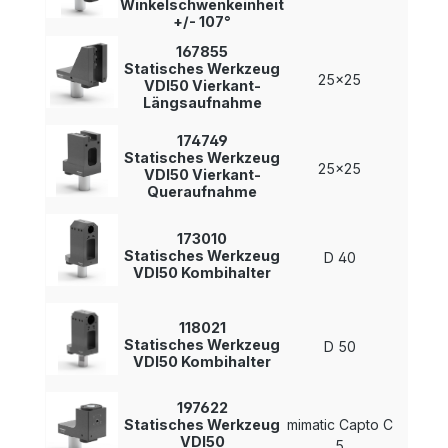
Winkelschwenkeinheit
+/- 107°
167855
Statisches Werkzeug
25x25
-
VDI50 Vierkant-
Längsaufnahme
174749
Statisches Werkzeug
25x25
-
VDI50 Vierkant-
Queraufnahme
173010
Statisches Werkzeug
D 40
-
VDI50 Kombihalter
118021
Statisches Werkzeug
D 50
-
VDI50 Kombihalter
197622
Statisches Werkzeug
mimatic Capto C
-
VDI50
5