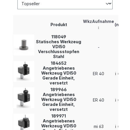
i
WkzAufnahme
Produkt
(n1:n2)
↕
▲
118049
Statisches Werkzeug
VDI50
-
-
Verschlussstopfen
Stahl
184652
Angetriebenes
Werkzeug VDI50
ER 40
i = 1 : 1
Gerade Einheit,
versetzt
189966
Angetriebenes
Werkzeug VDI50
ER 40
i = 1 : 1
Gerade Einheit,
versetzt
189971
Angetriebenes
Werkzeug VDI50
mi 63
i = 1 : 1