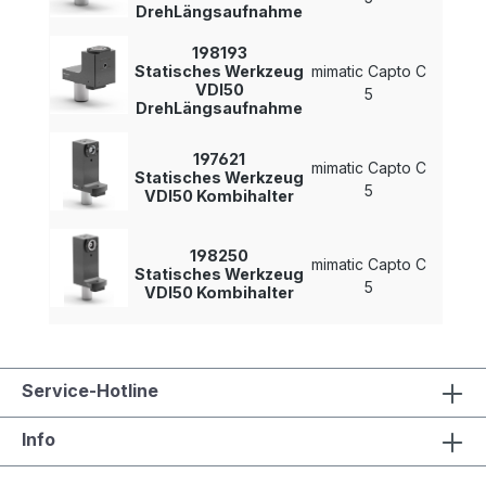
DrehLängsaufnahme
198193
Statisches Werkzeug
mimatic Capto C
-
VDI50
5
DrehLängsaufnahme
197621
mimatic Capto C
Statisches Werkzeug
-
5
VDI50 Kombihalter
198250
mimatic Capto C
Statisches Werkzeug
-
5
VDI50 Kombihalter
Service-Hotline
Info