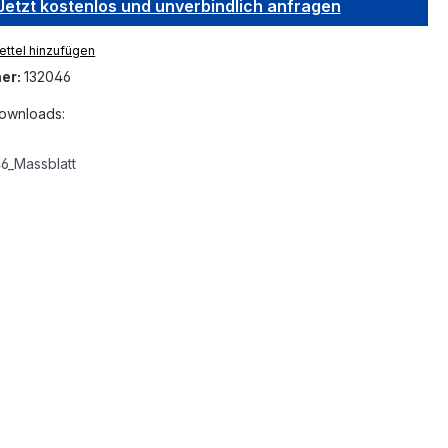
Jetzt kostenlos und unverbindlich anfragen
ttel hinzufügen
er:
132046
ownloads:
6_Massblatt