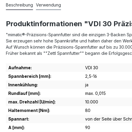
Beschreibung
Verwendung
Produktinformationen "VDI 30 Präzi
"mimatic®-Präzisions-Spannfutter sind die einzigen 3-Backen Sp
Sie erzeugen sehr hohe Spannkräfte und halten daher den Werk
Auf Wunsch können die Präzisions-Spannfutter auf bis zu 30.00
Früher bekannt als ""Zettl Spannfutter"" begann die Erfolgsgesc
Aufnahme:
VDI 30
Spannbereich [mm]:
2,5-16
Innenkühlung:
ja
Rundlauf [mm]:
max. 0,015
max. Drehzahl [U/min]:
10.000
Haltemoment [Nm]:
80
Spannart:
von der Seite über Sch
A [mm]:
90