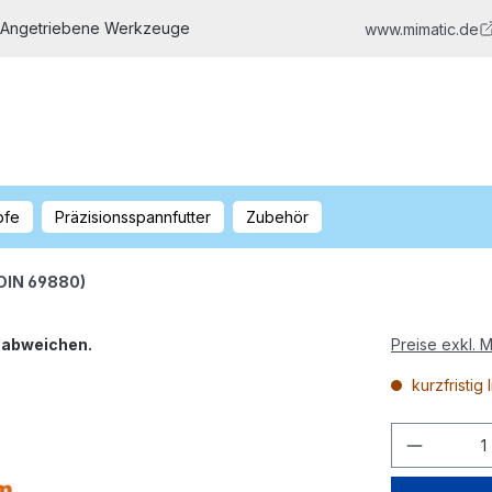
 Angetriebene Werkzeuge
www.mimatic.de
pfe
Präzisionsspannfutter
Zubehör
(DIN 69880)
s abweichen.
Preise exkl. 
kurzfristig 